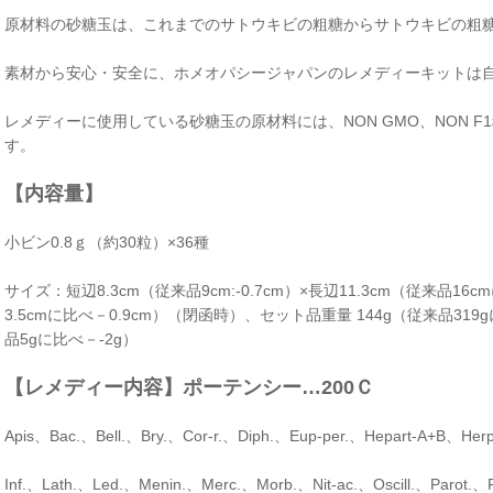
原材料の砂糖玉は、これまでのサトウキビの粗糖からサトウキビの粗
素材から安心・安全に、ホメオパシージャパンのレメディーキットは
レメディーに使用している砂糖玉の原材料には、NON GMO、NON 
す。
【内容量】
小ビン0.8ｇ（約30粒）×36種
サイズ：短辺8.3cm（従来品9cm:-0.7cm）×長辺11.3cm（従来品16
3.5cmに比べ－0.9cm）（閉函時）、セット品重量 144g（従来品319
品5gに比べ－-2g）
【レメディー内容】ポーテンシー…200Ｃ
Apis、Bac.、Bell.、Bry.、Cor-r.、Diph.、Eup-per.、Hepart-A+B、Her
Inf.、Lath.、Led.、Menin.、Merc.、Morb.、Nit-ac.、Oscill.、Parot.、