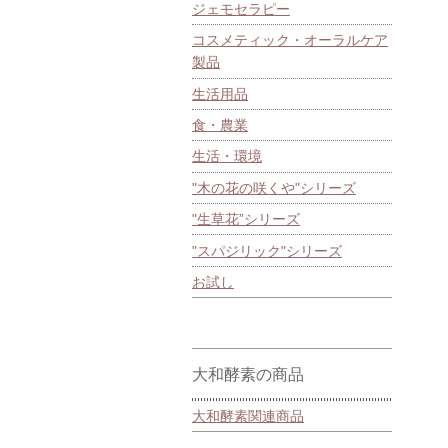
ジェモセラピー
コスメティック・オーラルケア
製品
生活用品
食・農業
生活・環境
"木の花の咲くや"シリーズ
"生草花”シリーズ
"スパジリック"シリーズ
お試し
大和酵素の商品
大和酵素関連商品