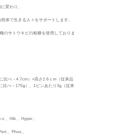
糖に変わり、
自然体で生きる人々をサポートします。
F1種のサトウキビの粗糖を使用しておりま
cmに比べ－4.7cm）×高さ2.6ｃm（従来品
gに比べ－175g）、1ビンあたり3g（従来
p-z.、Hib.、Hyper.、
Pert.、Phos.、