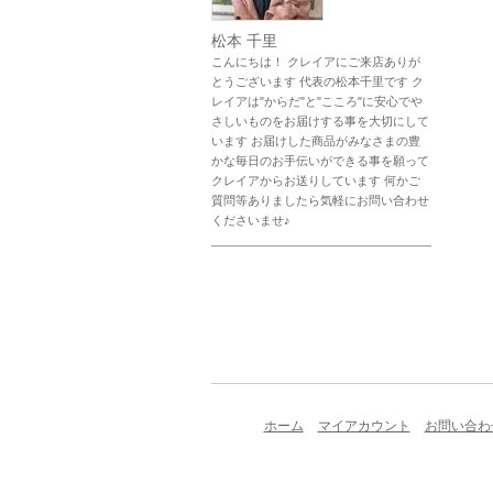
松本 千里
こんにちは！ クレイアにご来店ありが
とうございます 代表の松本千里です ク
レイアは"からだ"と"こころ"に安心でや
さしいものをお届けする事を大切にして
います お届けした商品がみなさまの豊
かな毎日のお手伝いができる事を願って
クレイアからお送りしています 何かご
質問等ありましたら気軽にお問い合わせ
くださいませ♪
ホーム
マイアカウント
お問い合わ