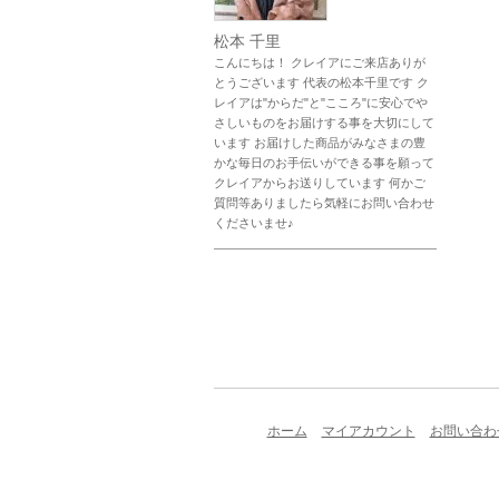
松本 千里
こんにちは！ クレイアにご来店ありが
とうございます 代表の松本千里です ク
レイアは"からだ"と"こころ"に安心でや
さしいものをお届けする事を大切にして
います お届けした商品がみなさまの豊
かな毎日のお手伝いができる事を願って
クレイアからお送りしています 何かご
質問等ありましたら気軽にお問い合わせ
くださいませ♪
ホーム
マイアカウント
お問い合わ