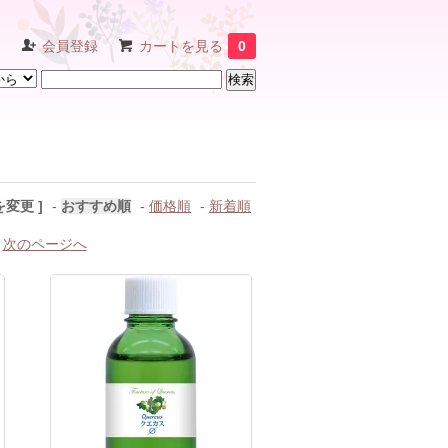
ン
会員登録
カートを見る
0
を変更 ]
-
おすすめ順
-
価格順
-
新着順
次のページへ