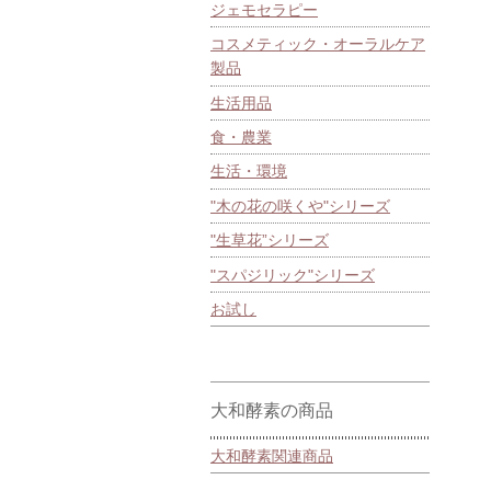
ジェモセラピー
コスメティック・オーラルケア
製品
生活用品
食・農業
生活・環境
"木の花の咲くや"シリーズ
"生草花”シリーズ
"スパジリック"シリーズ
お試し
大和酵素の商品
大和酵素関連商品