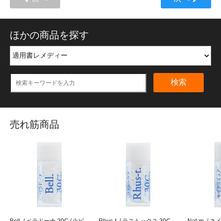
ほかの商品を探す
検索
売れ筋商品
Bell. / ベラドーナ 30C (小ビ
Rhus-t. / ラストックス 30C
Nat-m. 