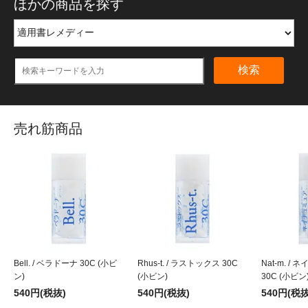
ほかの商品を探す
検索
売れ筋商品
Bell. / ベラドーナ 30C (小ビ
Rhus-t. / ラストックス 30C
Nat-m. 
ン)
(小ビン)
30C (小ビン
540円(税抜)
540円(税抜)
540円(税抜