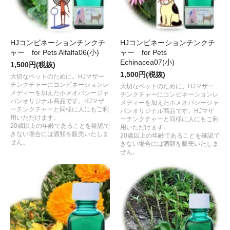
HJコンビネーションチンクチ
HJコンビネーションチンクチ
ャー for Pets Alfalfa06(小)
ャー for Pets
Echinacea07(小)
1,500円(税抜)
1,500円(税抜)
大切なペットのために。HJマザー
チンクチャーにコンビネーションレ
大切なペットのために。HJマザー
メディーを加えたホメオパシージャ
チンクチャーにコンビネーションレ
パンオリジナル商品です。HJマザ
メディーを加えたホメオパシージャ
ーチンクチャーと同様に人にもご利
パンオリジナル商品です。HJマザ
用いただけます。
ーチンクチャーと同様に人にもご利
20歳以上の年齢であることを確認で
用いただけます。
きない場合には酒類を販売いたしま
20歳以上の年齢であることを確認で
せん。
きない場合には酒類を販売いたしま
せん。