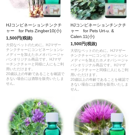
HJコンビネーションチンクチ
HJコンビネーションチンクチ
ャー for Pets Zingber10(小)
ャー for Pets Urt-u. &
Calen.11(小)
1,500円(税抜)
1,500円(税抜)
大切なペットのために。HJマザー
チンクチャーにコンビネーションレ
大切なペットのために。HJマザー
メディーを加えたホメオパシージャ
チンクチャーにコンビネーションレ
パンオリジナル商品です。HJマザ
メディーを加えたホメオパシージャ
ーチンクチャーと同様に人にもご利
パンオリジナル商品です。HJマザ
用いただけます。
ーチンクチャーと同様に人にもご利
20歳以上の年齢であることを確認で
用いただけます。
きない場合には酒類を販売いたしま
20歳以上の年齢であることを確認で
せん。
きない場合には酒類を販売いたしま
せん。