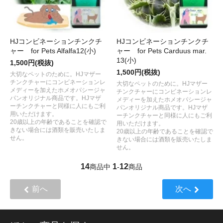
HJコンビネーションチンクチ
HJコンビネーションチンクチ
ャー for Pets Alfalfa12(小)
ャー for Pets Carduus mar.
13(小)
1,500円(税抜)
1,500円(税抜)
大切なペットのために。HJマザー
チンクチャーにコンビネーションレ
大切なペットのために。HJマザー
メディーを加えたホメオパシージャ
チンクチャーにコンビネーションレ
パンオリジナル商品です。HJマザ
メディーを加えたホメオパシージャ
ーチンクチャーと同様に人にもご利
パンオリジナル商品です。HJマザ
用いただけます。
ーチンクチャーと同様に人にもご利
20歳以上の年齢であることを確認で
用いただけます。
きない場合には酒類を販売いたしま
20歳以上の年齢であることを確認で
せん。
きない場合には酒類を販売いたしま
せん。
14
1
12
商品中
-
商品
前へ
次へ