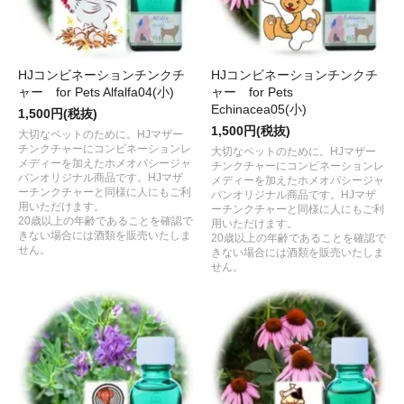
HJコンビネーションチンクチ
HJコンビネーションチンクチ
ャー for Pets Alfalfa04(小)
ャー for Pets
Echinacea05(小)
1,500円(税抜)
1,500円(税抜)
大切なペットのために。HJマザー
チンクチャーにコンビネーションレ
大切なペットのために。HJマザー
メディーを加えたホメオパシージャ
チンクチャーにコンビネーションレ
パンオリジナル商品です。HJマザ
メディーを加えたホメオパシージャ
ーチンクチャーと同様に人にもご利
パンオリジナル商品です。HJマザ
用いただけます。
ーチンクチャーと同様に人にもご利
20歳以上の年齢であることを確認で
用いただけます。
きない場合には酒類を販売いたしま
20歳以上の年齢であることを確認で
せん。
きない場合には酒類を販売いたしま
せん。