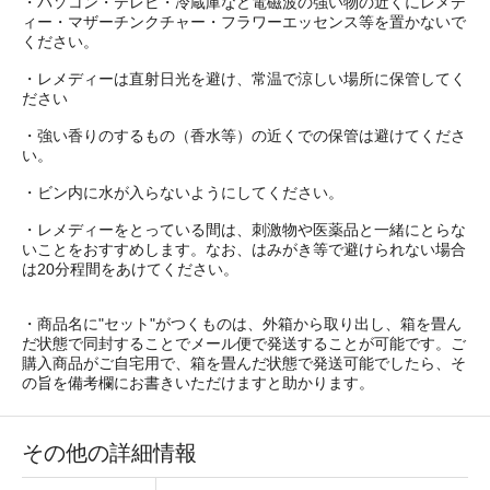
・パソコン・テレビ・冷蔵庫など電磁波の強い物の近くにレメデ
ィー・マザーチンクチャー・フラワーエッセンス等を置かないで
ください。
・レメディーは直射日光を避け、常温で涼しい場所に保管してく
ださい
・強い香りのするもの（香水等）の近くでの保管は避けてくださ
い。
・ビン内に水が入らないようにしてください。
・レメディーをとっている間は、刺激物や医薬品と一緒にとらな
いことをおすすめします。なお、はみがき等で避けられない場合
は20分程間をあけてください。
・商品名に"セット"がつくものは、外箱から取り出し、箱を畳ん
だ状態で同封することでメール便で発送することが可能です。ご
購入商品がご自宅用で、箱を畳んだ状態で発送可能でしたら、そ
の旨を備考欄にお書きいただけますと助かります。
その他の詳細情報