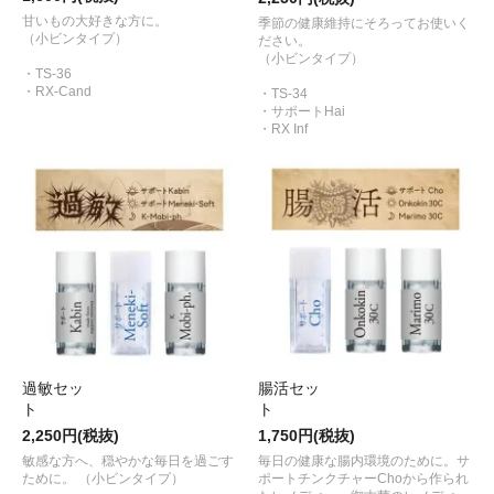
甘いもの大好きな方に。
季節の健康維持にそろってお使いく
（小ビンタイプ）
ださい。
（小ビンタイプ）
・TS-36
・RX-Cand
・TS-34
・サポートHai
・RX Inf
過敏セッ
腸活セッ
2,250円(税抜)
1,750円(税抜)
敏感な方へ、穏やかな毎日を過ごす
毎日の健康な腸内環境のために。サ
ために。 （小ビンタイプ）
ポートチンクチャーChoから作られ