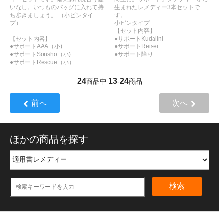
いなし。いつものバッグに入れて持
生まれたレメディー3本セットで
ち歩きましょう。 （小ビンタイ
す。
プ）
小ビンタイプ
【セット内容】
【セット内容】
●サポートKudalini
●サポートAAA（小)
●サポートReisei
●サポートSonsho（小)
●サポート障り
●サポートRescue（小）
24
13
24
商品中
-
商品
前へ
次へ
ほかの商品を探す
検索