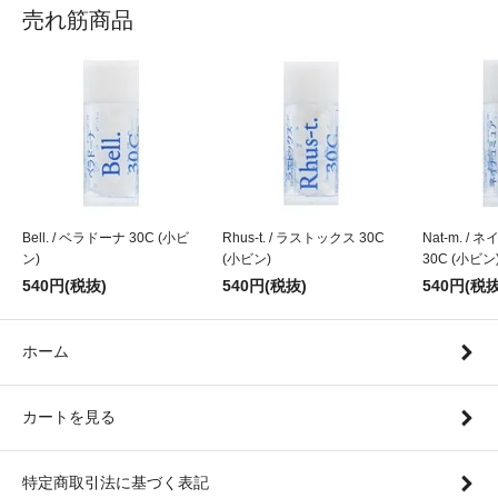
売れ筋商品
Bell. / ベラドーナ 30C (小ビ
Rhus-t. / ラストックス 30C
Nat-m. 
ン)
(小ビン)
30C (小ビン
540円(税抜)
540円(税抜)
540円(税抜
ホーム
カートを見る
特定商取引法に基づく表記