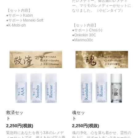
たレメディー、御古菌のレメディ
ー、マリモのレメディーがセットに
【セット内容】
なりました。 （小ビンタイプ）
●サポートKabin
●サポートMeneki-Soft
●K-Mobi-ph
【セット内容】
●サポートCho(小)
●Onkokin 30C
●Marimo30c
救済セッ
魂セッ
2,250円(税抜)
2,250円(税抜)
緊急時にあなたを救う3本のレメデ
魂の浄化、心を落ち着かせ、霊性の
ィーセットです。備えあれば言う憂
向上に。サポートチンクチャーから