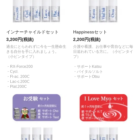
インナーチャイルドセット
Happinessセット
3,200円(税抜)
2,200円(税抜)
過去にとらわれずに今を一生懸命生
介護や看護、お仕事や育自などに毎
きる自分を手に入れましょう。
日追われている方に。（小ビンタイ
（小ビンタイプ）
プ）
・RX-Force200
・サポートKatsu
・Cycl.
・バイタルソルト
・Fl-ac. 200C
・サポートOtsu
・Lac-c.200C
・Plat.200C