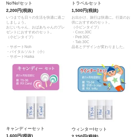
No!No!セット
トラベルセット
2,200円(税抜)
1,500円(税抜)
いつまでも日々の生活を快適に過ご
お出かけ、旅行は快適に。行楽のお
しましょう。
供におすすめのセット。
おじいちゃん、おばあちゃんのプレ
（小ビンタイプ）
ゼントにおすすめのセット。
・Cocc.30C
（小ビンタイプ）
・Petr.30C
・Tab.30C
・サポートNoh
品名とデザインが変わりました。
・バイタルソルト（小）
・サポートHaika
キャンディーセット
ウィンターIセット
1,600円(税抜)
2,250円(税抜)